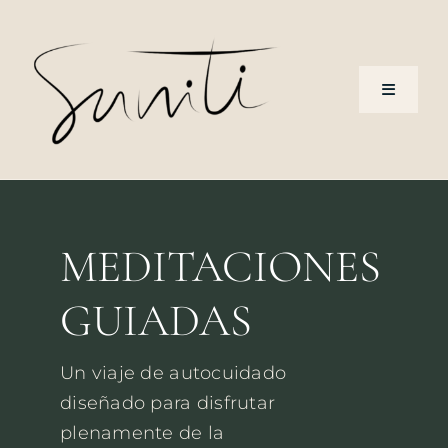
Saltar
al
contenido
Toggle
Navigati
Sobre mi
Método
MEDITACIONES
Experiencias
GUIADAS
Retiros
Un viaje de autocuidado
diseñado para disfrutar
plenamente de la
Cursos